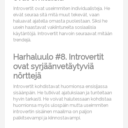
Introvertit ovat useimmiten individualisteja. He
eivät seuraa sitä mitä muut tekevät, vaan
haluavat ajatella omasta puolestaan. Siksi he
usein haastavat vakiintuneita sosiaalisia
käytäntöjä. Introvertit harvoin seuraavat mitään
trendejä.
Harhaluulo #8. Introvertit
ovat syrjäänvetäytyviä
nörttejä
Introvertit kohdistavat huomionsa ensisijassa
sisäänpäin. He tutkivat ajatuksiaan ja tunteitaan
hyvin tarkasti. He voivat halutessaan kohdistaa
huomionsa myös ulospäin mutta useimmiten
introvertin sisäinen maailma on paljon
palkitsevampi ja kiinnostavampi.