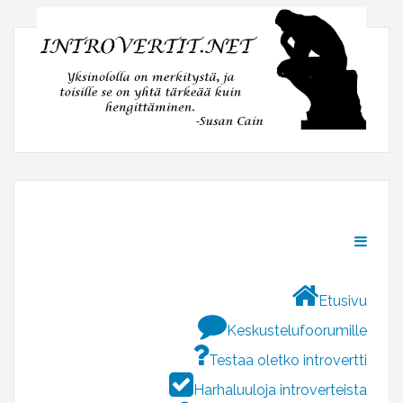
Etusivu
Keskustelufoorumille
Testaa oletko introvertti
Harhaluuloja introverteista