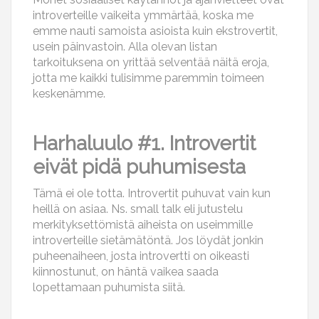
introverteille vaikeita ymmärtää, koska me
emme nauti samoista asioista kuin ekstrovertit,
usein päinvastoin. Alla olevan listan
tarkoituksena on yrittää selventää näitä eroja,
jotta me kaikki tulisimme paremmin toimeen
keskenämme.
Harhaluulo #1. Introvertit
eivät pidä puhumisesta
Tämä ei ole totta. Introvertit puhuvat vain kun
heillä on asiaa. Ns. small talk eli jutustelu
merkityksettömistä aiheista on useimmille
introverteille sietämätöntä. Jos löydät jonkin
puheenaiheen, josta introvertti on oikeasti
kiinnostunut, on häntä vaikea saada
lopettamaan puhumista siitä.