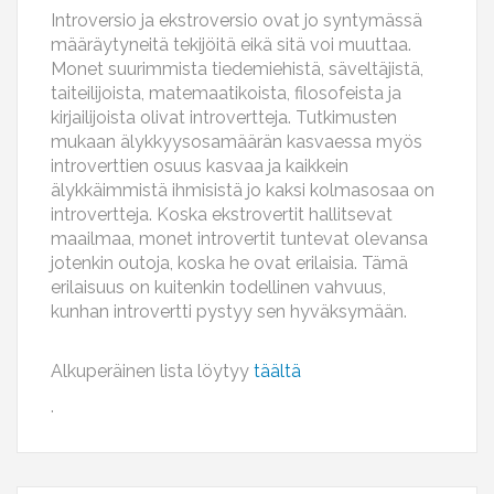
Introversio ja ekstroversio ovat jo syntymässä
määräytyneitä tekijöitä eikä sitä voi muuttaa.
Monet suurimmista tiedemiehistä, säveltäjistä,
taiteilijoista, matemaatikoista, filosofeista ja
kirjailijoista olivat introvertteja. Tutkimusten
mukaan älykkyysosamäärän kasvaessa myös
introverttien osuus kasvaa ja kaikkein
älykkäimmistä ihmisistä jo kaksi kolmasosaa on
introvertteja. Koska ekstrovertit hallitsevat
maailmaa, monet introvertit tuntevat olevansa
jotenkin outoja, koska he ovat erilaisia. Tämä
erilaisuus on kuitenkin todellinen vahvuus,
kunhan introvertti pystyy sen hyväksymään.
Alkuperäinen lista löytyy
täältä
.