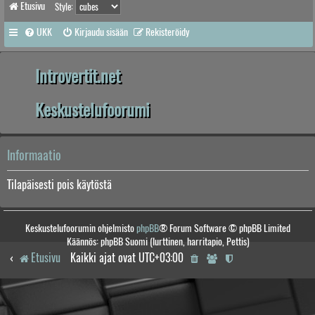
Etusivu
Style:
UKK
Kirjaudu sisään
Rekisteröidy
Introvertit.net
Keskustelufoorumi
Informaatio
Tilapäisesti pois käytöstä
Keskustelufoorumin ohjelmisto
phpBB
® Forum Software © phpBB Limited
Käännös: phpBB Suomi (lurttinen, harritapio, Pettis)
Etusivu
Kaikki ajat ovat
UTC+03:00