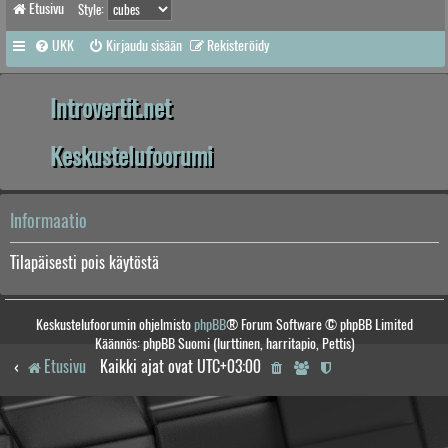
Etusivu
Style:
UKK
Kirjaudu sisään
Rekisteröidy
Introvertit.net
Keskustelufoorumi
Informaatio
Tilapäisesti pois käytöstä
Keskustelufoorumin ohjelmisto
phpBB
® Forum Software © phpBB Limited
Käännös: phpBB Suomi (lurttinen, harritapio, Pettis)
Etusivu
Kaikki ajat ovat
UTC+03:00