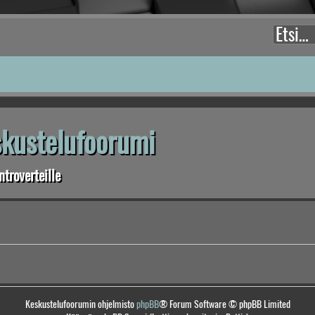
eskustelufoorumi
troverteille
Keskustelufoorumin ohjelmisto
phpBB
® Forum Software © phpBB Limited