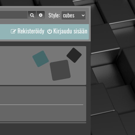
Etsi
Tarkennettu haku
Style:
Rekisteröidy
Kirjaudu sisään