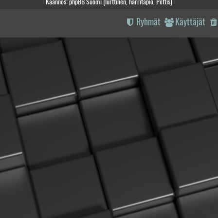
Käännös: phpBB Suomi (lurttinen, harritapio, Pettis)
Ryhmät
Käyttäjät