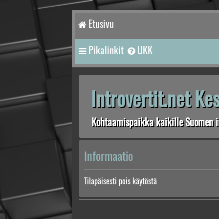
Etusivu
Pikalinkit
UKK
Introvertit.net K
Kohtaamispaikka kaikille Suomen in
Informaatio
Tilapäisesti pois käytöstä