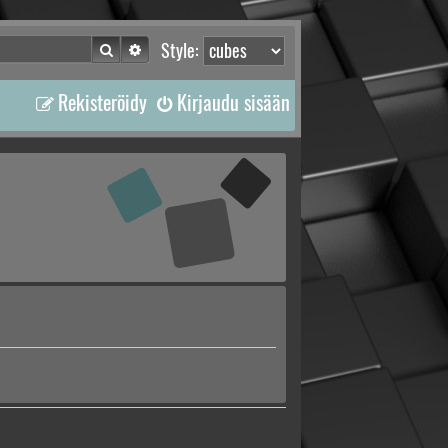
Etsi
Tarkennettu haku
Style:
Rekisteröidy
Kirjaudu sisään