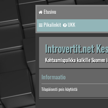
Etusivu
Pikalinkit
UKK
Introvertit.net K
Kohtaamispaikka kaikille Suomen in
Informaatio
Tilapäisesti pois käytöstä