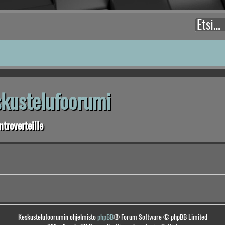
eskustelufoorumi
troverteille
Keskustelufoorumin ohjelmisto
phpBB
® Forum Software © phpBB Limited