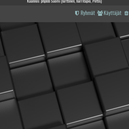
Käännös: phpBB Suomi (lurttinen, harritapio, Pettis)
Ryhmät
Käyttäjät