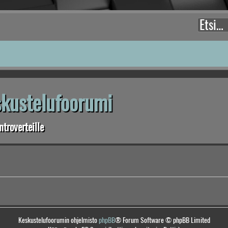
eskustelufoorumi
troverteille
Keskustelufoorumin ohjelmisto
phpBB
® Forum Software © phpBB Limited