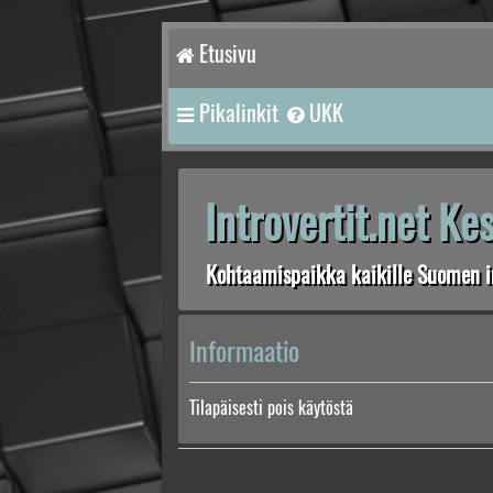
Etusivu
Pikalinkit
UKK
Introvertit.net K
Kohtaamispaikka kaikille Suomen in
Informaatio
Tilapäisesti pois käytöstä