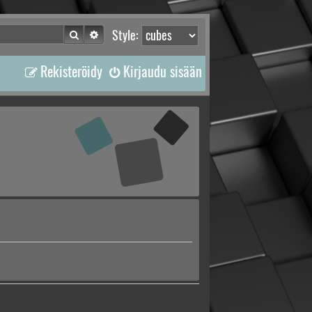
Etsi
Tarkennettu haku
Style:
Rekisteröidy
Kirjaudu sisään