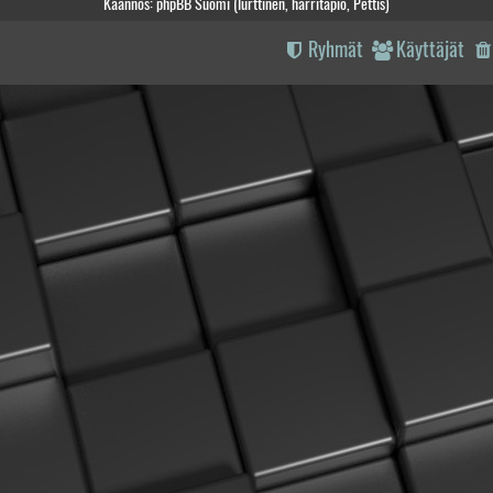
Käännös: phpBB Suomi (lurttinen, harritapio, Pettis)
Ryhmät
Käyttäjät