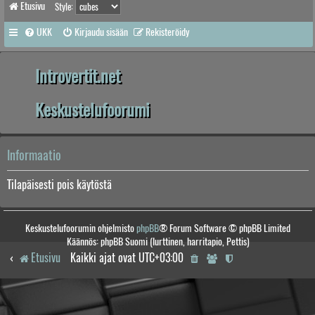
Etusivu
Style:
UKK
Kirjaudu sisään
Rekisteröidy
Introvertit.net
Keskustelufoorumi
Informaatio
Tilapäisesti pois käytöstä
Keskustelufoorumin ohjelmisto
phpBB
® Forum Software © phpBB Limited
Käännös: phpBB Suomi (lurttinen, harritapio, Pettis)
Etusivu
Kaikki ajat ovat
UTC+03:00