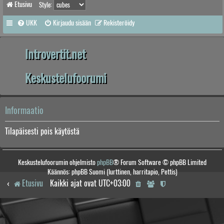
Etusivu
Style:
UKK
Kirjaudu sisään
Rekisteröidy
Introvertit.net
Keskustelufoorumi
Informaatio
Tilapäisesti pois käytöstä
Keskustelufoorumin ohjelmisto
phpBB
® Forum Software © phpBB Limited
Käännös: phpBB Suomi (lurttinen, harritapio, Pettis)
Etusivu
Kaikki ajat ovat
UTC+03:00