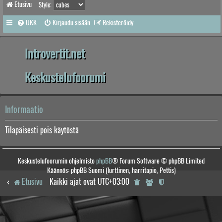
Etusivu
Style:
UKK
Kirjaudu sisään
Rekisteröidy
Introvertit.net
Keskustelufoorumi
Informaatio
Tilapäisesti pois käytöstä
Keskustelufoorumin ohjelmisto
phpBB
® Forum Software © phpBB Limited
Käännös: phpBB Suomi (lurttinen, harritapio, Pettis)
Etusivu
Kaikki ajat ovat
UTC+03:00