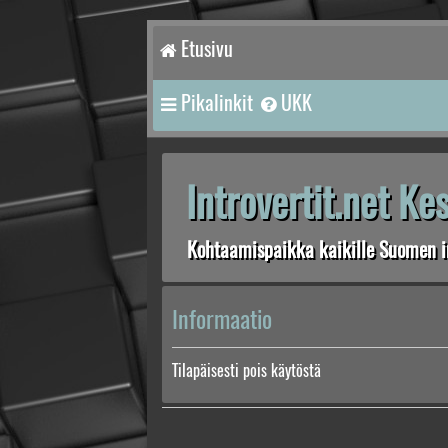
Etusivu
Pikalinkit
UKK
Introvertit.net K
Kohtaamispaikka kaikille Suomen in
Informaatio
Tilapäisesti pois käytöstä