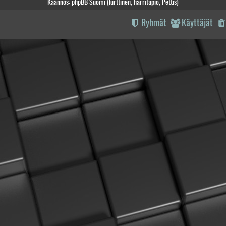
Käännös: phpBB Suomi (lurttinen, harritapio, Pettis)
Ryhmät
Käyttäjät