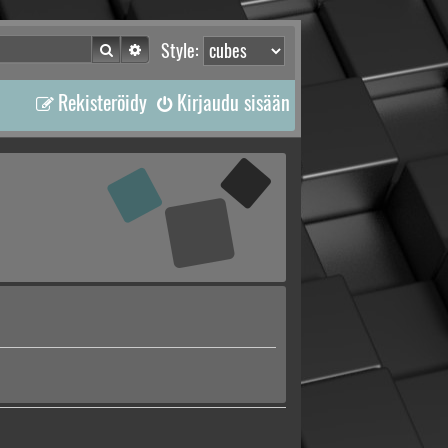
Etsi
Tarkennettu haku
Style:
Rekisteröidy
Kirjaudu sisään