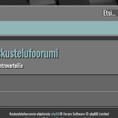
eskustelufoorumi
troverteille
Keskustelufoorumin ohjelmisto
phpBB
® Forum Software © phpBB Limited