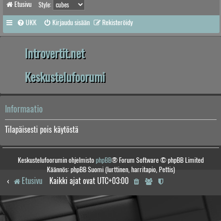
Etusivu
Style:
UKK
Kirjaudu sisään
Rekisteröidy
Introvertit.net
Keskustelufoorumi
Informaatio
Tilapäisesti pois käytöstä
Keskustelufoorumin ohjelmisto
phpBB
® Forum Software © phpBB Limited
Käännös: phpBB Suomi (lurttinen, harritapio, Pettis)
Etusivu
Kaikki ajat ovat
UTC+03:00