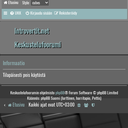
Etusivu
Style:
UKK
Kirjaudu sisään
Rekisteröidy
Introvertit.net
Keskustelufoorumi
Informaatio
Tilapäisesti pois käytöstä
Keskustelufoorumin ohjelmisto
phpBB
® Forum Software © phpBB Limited
Käännös: phpBB Suomi (lurttinen, harritapio, Pettis)
Etusivu
Kaikki ajat ovat
UTC+03:00