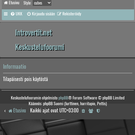
Etusivu
Style:
UKK
Kirjaudu sisään
Rekisteröidy
Introvertit.net
Keskustelufoorumi
Informaatio
Tilapäisesti pois käytöstä
Keskustelufoorumin ohjelmisto
phpBB
® Forum Software © phpBB Limited
Käännös: phpBB Suomi (lurttinen, harritapio, Pettis)
Etusivu
Kaikki ajat ovat
UTC+03:00