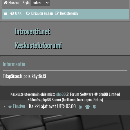
Etusivu
Style:
UKK
Kirjaudu sisään
Rekisteröidy
Introvertit.net
Keskustelufoorumi
Informaatio
Tilapäisesti pois käytöstä
Keskustelufoorumin ohjelmisto
phpBB
® Forum Software © phpBB Limited
Käännös: phpBB Suomi (lurttinen, harritapio, Pettis)
Etusivu
Kaikki ajat ovat
UTC+03:00