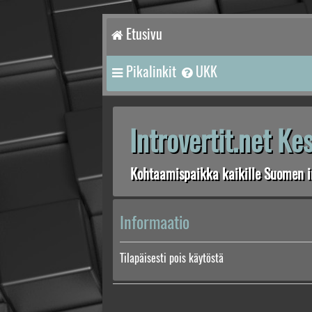
Etusivu
Pikalinkit
UKK
Introvertit.net K
Kohtaamispaikka kaikille Suomen in
Informaatio
Tilapäisesti pois käytöstä