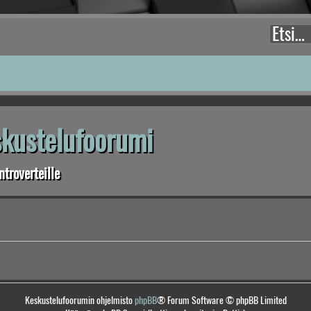
eskustelufoorumi
troverteille
Keskustelufoorumin ohjelmisto
phpBB
® Forum Software © phpBB Limited