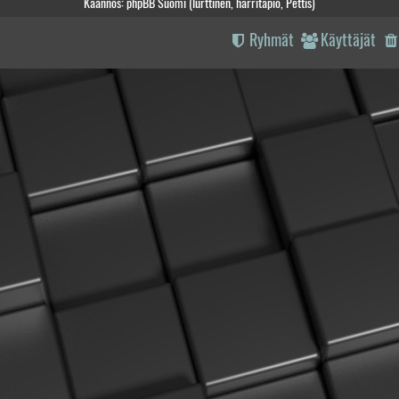
Käännös: phpBB Suomi (lurttinen, harritapio, Pettis)
Ryhmät
Käyttäjät