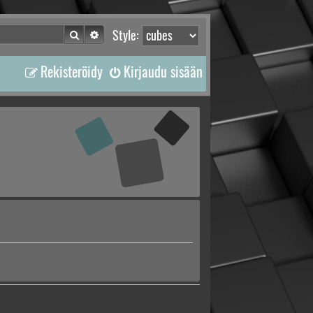
Etsi
Tarkennettu haku
Style:
Rekisteröidy
Kirjaudu sisään