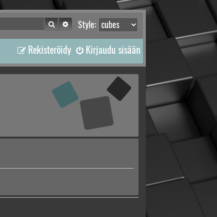
Etsi
Tarkennettu haku
Style:
Rekisteröidy
Kirjaudu sisään