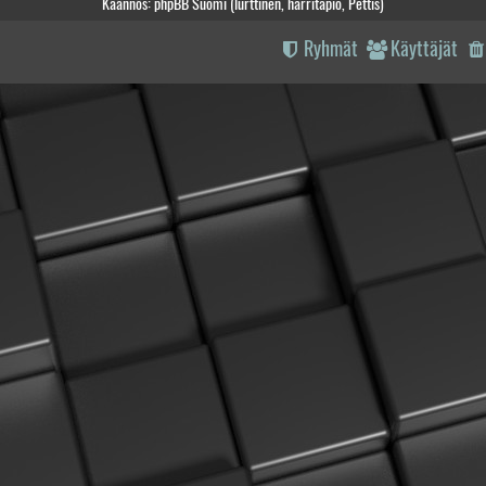
Käännös: phpBB Suomi (lurttinen, harritapio, Pettis)
Ryhmät
Käyttäjät