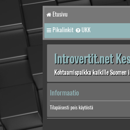
Etusivu
Pikalinkit
UKK
Introvertit.net K
Kohtaamispaikka kaikille Suomen in
Informaatio
Tilapäisesti pois käytöstä