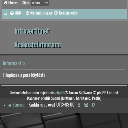
Etusivu
Style:
UKK
Kirjaudu sisään
Rekisteröidy
Introvertit.net
Keskustelufoorumi
Informaatio
Tilapäisesti pois käytöstä
Keskustelufoorumin ohjelmisto
phpBB
® Forum Software © phpBB Limited
Käännös: phpBB Suomi (lurttinen, harritapio, Pettis)
Etusivu
Kaikki ajat ovat
UTC+03:00