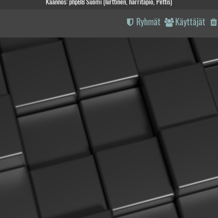
Käännös: phpBB Suomi (lurttinen, harritapio, Pettis)
Ryhmät
Käyttäjät