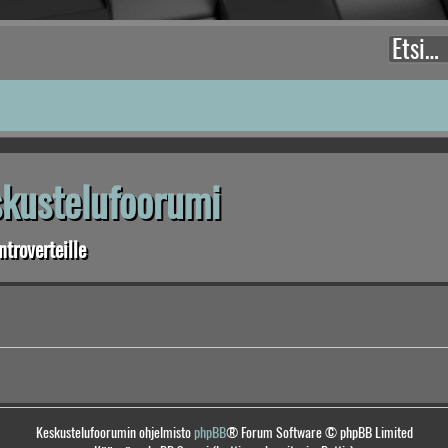
eskustelufoorumi
troverteille
Keskustelufoorumin ohjelmisto
phpBB
® Forum Software © phpBB Limited