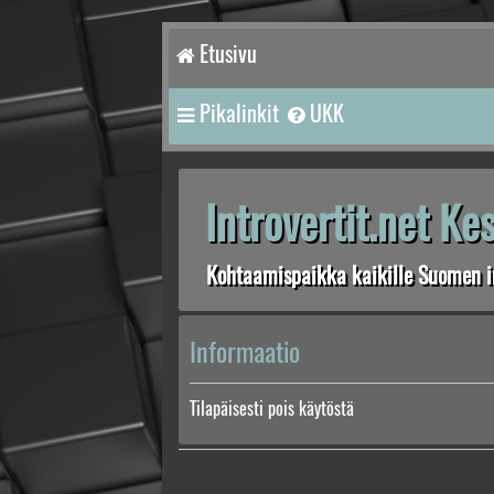
Etusivu
Pikalinkit
UKK
Introvertit.net K
Kohtaamispaikka kaikille Suomen in
Informaatio
Tilapäisesti pois käytöstä