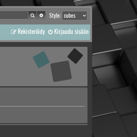
Etsi
Tarkennettu haku
Style:
Rekisteröidy
Kirjaudu sisään