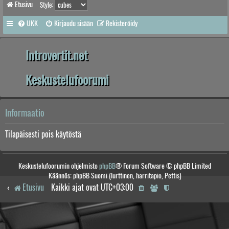
Etusivu
Style:
UKK
Kirjaudu sisään
Rekisteröidy
Introvertit.net
Keskustelufoorumi
Informaatio
Tilapäisesti pois käytöstä
Keskustelufoorumin ohjelmisto
phpBB
® Forum Software © phpBB Limited
Käännös: phpBB Suomi (lurttinen, harritapio, Pettis)
Etusivu
Kaikki ajat ovat
UTC+03:00