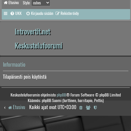
Etusivu
Style:
UKK
Kirjaudu sisään
Rekisteröidy
Introvertit.net
Keskustelufoorumi
Informaatio
Tilapäisesti pois käytöstä
Keskustelufoorumin ohjelmisto
phpBB
® Forum Software © phpBB Limited
Käännös: phpBB Suomi (lurttinen, harritapio, Pettis)
Etusivu
Kaikki ajat ovat
UTC+03:00