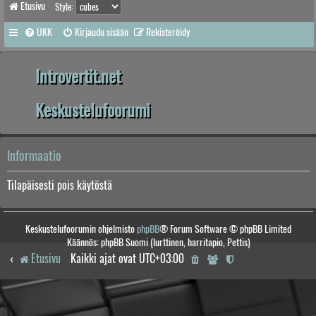
Etusivu
Style:
UKK
Kirjaudu sisään
Rekisteröidy
Introvertit.net
Keskustelufoorumi
Informaatio
Tilapäisesti pois käytöstä
Keskustelufoorumin ohjelmisto
phpBB
® Forum Software © phpBB Limited
Käännös: phpBB Suomi (lurttinen, harritapio, Pettis)
Etusivu
Kaikki ajat ovat
UTC+03:00