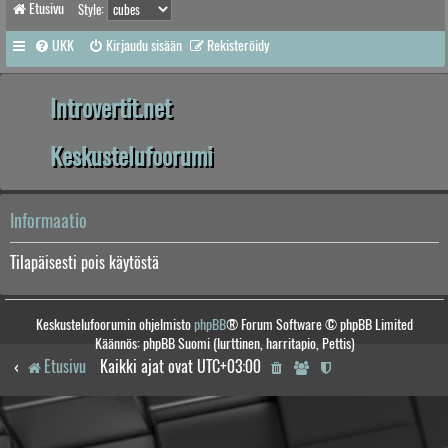
Etusivu
Style:
UKK
Kirjaudu sisään
Rekisteröidy
Introvertit.net
Keskustelufoorumi
Informaatio
Tilapäisesti pois käytöstä
Keskustelufoorumin ohjelmisto
phpBB
® Forum Software © phpBB Limited
Käännös: phpBB Suomi (lurttinen, harritapio, Pettis)
Etusivu
Kaikki ajat ovat
UTC+03:00