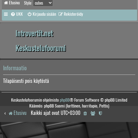
Etusivu
Style:
UKK
Kirjaudu sisään
Rekisteröidy
Introvertit.net
Keskustelufoorumi
Informaatio
Tilapäisesti pois käytöstä
Keskustelufoorumin ohjelmisto
phpBB
® Forum Software © phpBB Limited
Käännös: phpBB Suomi (lurttinen, harritapio, Pettis)
Etusivu
Kaikki ajat ovat
UTC+03:00