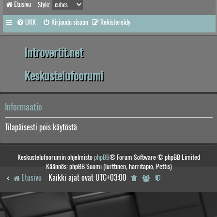
Etusivu
Style:
UKK
Kirjaudu sisään
Rekisteröidy
Introvertit.net
Keskustelufoorumi
Informaatio
Tilapäisesti pois käytöstä
Keskustelufoorumin ohjelmisto
phpBB
® Forum Software © phpBB Limited
Käännös: phpBB Suomi (lurttinen, harritapio, Pettis)
Etusivu
Kaikki ajat ovat
UTC+03:00