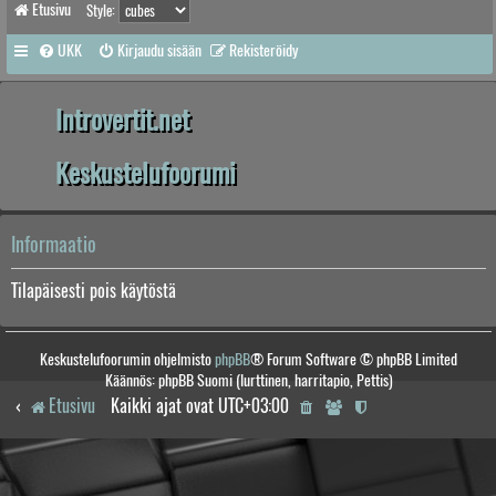
Etusivu
Style:
UKK
Kirjaudu sisään
Rekisteröidy
Introvertit.net
Keskustelufoorumi
Informaatio
Tilapäisesti pois käytöstä
Keskustelufoorumin ohjelmisto
phpBB
® Forum Software © phpBB Limited
Käännös: phpBB Suomi (lurttinen, harritapio, Pettis)
Etusivu
Kaikki ajat ovat
UTC+03:00