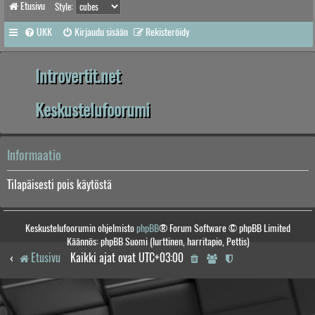
Etusivu
Style:
UKK
Kirjaudu sisään
Rekisteröidy
Introvertit.net
Keskustelufoorumi
Informaatio
Tilapäisesti pois käytöstä
Keskustelufoorumin ohjelmisto
phpBB
® Forum Software © phpBB Limited
Käännös: phpBB Suomi (lurttinen, harritapio, Pettis)
Etusivu
Kaikki ajat ovat
UTC+03:00