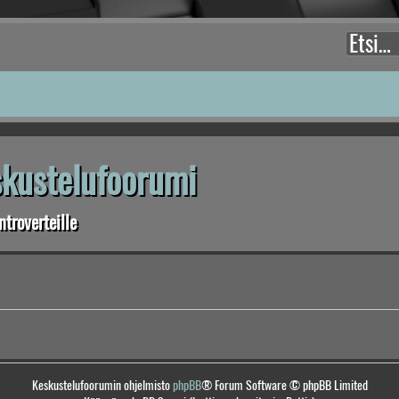
eskustelufoorumi
troverteille
Keskustelufoorumin ohjelmisto
phpBB
® Forum Software © phpBB Limited