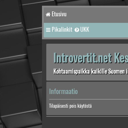
Etusivu
Pikalinkit
UKK
Introvertit.net K
Kohtaamispaikka kaikille Suomen in
Informaatio
Tilapäisesti pois käytöstä