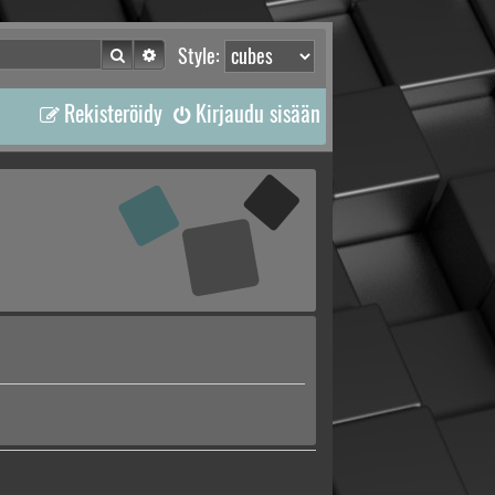
Etsi
Tarkennettu haku
Style:
Rekisteröidy
Kirjaudu sisään