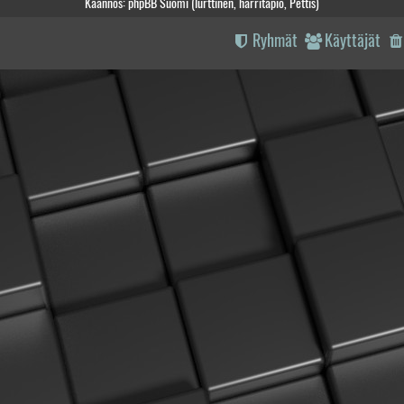
Käännös: phpBB Suomi (lurttinen, harritapio, Pettis)
Ryhmät
Käyttäjät