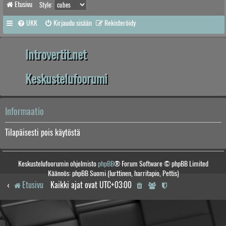
Etusivu
Style:
UKK
Kirjaudu sisään
Rekisteröidy
Introvertit.net
Keskustelufoorumi
Informaatio
Tilapäisesti pois käytöstä
Keskustelufoorumin ohjelmisto
phpBB
® Forum Software © phpBB Limited
Käännös: phpBB Suomi (lurttinen, harritapio, Pettis)
Etusivu
Kaikki ajat ovat
UTC+03:00