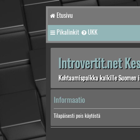
Etusivu
Pikalinkit
UKK
Introvertit.net K
Kohtaamispaikka kaikille Suomen in
Informaatio
Tilapäisesti pois käytöstä