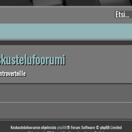
eskustelufoorumi
troverteille
Keskustelufoorumin ohjelmisto
phpBB
® Forum Software © phpBB Limited