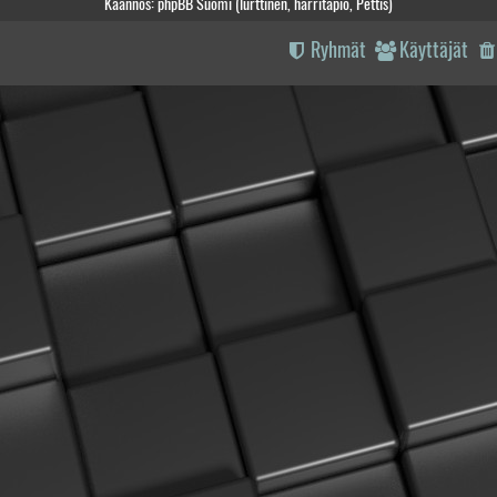
Käännös: phpBB Suomi (lurttinen, harritapio, Pettis)
Ryhmät
Käyttäjät