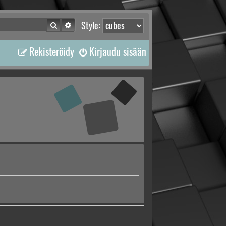
Etsi
Tarkennettu haku
Style:
Rekisteröidy
Kirjaudu sisään