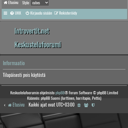
Etusivu
Style:
UKK
Kirjaudu sisään
Rekisteröidy
Introvertit.net
Keskustelufoorumi
Informaatio
Tilapäisesti pois käytöstä
Keskustelufoorumin ohjelmisto
phpBB
® Forum Software © phpBB Limited
Käännös: phpBB Suomi (lurttinen, harritapio, Pettis)
Etusivu
Kaikki ajat ovat
UTC+03:00