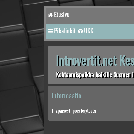
Etusivu
Pikalinkit
UKK
Introvertit.net K
Kohtaamispaikka kaikille Suomen in
Informaatio
Tilapäisesti pois käytöstä