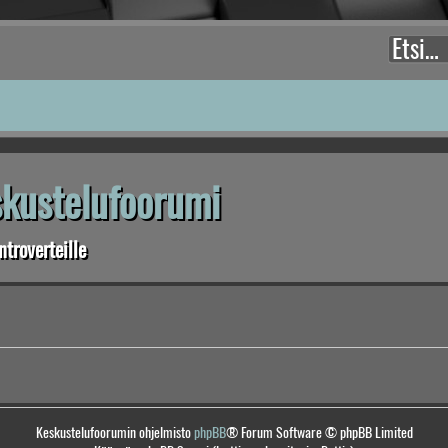
eskustelufoorumi
troverteille
Keskustelufoorumin ohjelmisto
phpBB
® Forum Software © phpBB Limited