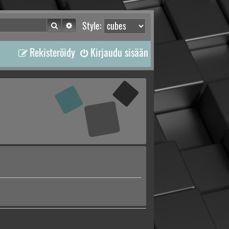
Etsi
Tarkennettu haku
Style:
Rekisteröidy
Kirjaudu sisään