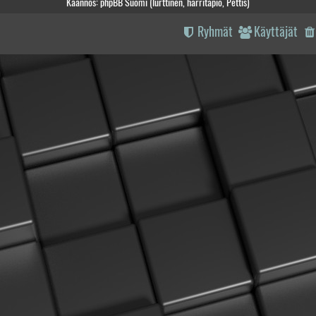
Käännös: phpBB Suomi (lurttinen, harritapio, Pettis)
Ryhmät
Käyttäjät