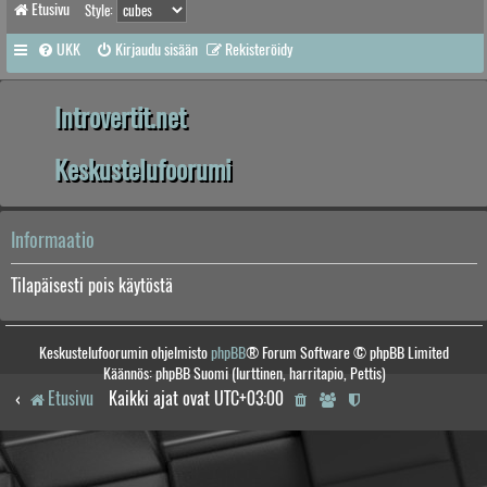
Etusivu
Style:
UKK
Kirjaudu sisään
Rekisteröidy
Introvertit.net
Keskustelufoorumi
Informaatio
Tilapäisesti pois käytöstä
Keskustelufoorumin ohjelmisto
phpBB
® Forum Software © phpBB Limited
Käännös: phpBB Suomi (lurttinen, harritapio, Pettis)
Etusivu
Kaikki ajat ovat
UTC+03:00