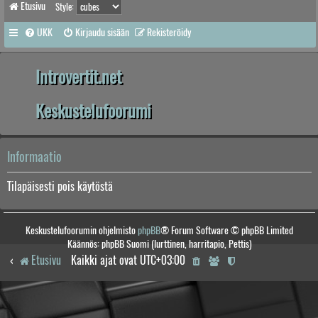
Etusivu
Style:
UKK
Kirjaudu sisään
Rekisteröidy
Introvertit.net
Keskustelufoorumi
Informaatio
Tilapäisesti pois käytöstä
Keskustelufoorumin ohjelmisto
phpBB
® Forum Software © phpBB Limited
Käännös: phpBB Suomi (lurttinen, harritapio, Pettis)
Etusivu
Kaikki ajat ovat
UTC+03:00