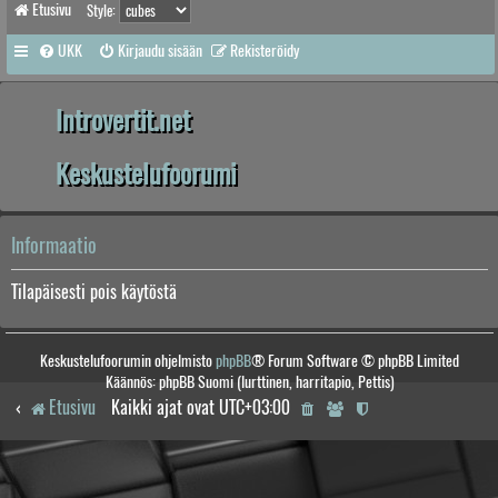
Etusivu
Style:
UKK
Kirjaudu sisään
Rekisteröidy
Introvertit.net
Keskustelufoorumi
Informaatio
Tilapäisesti pois käytöstä
Keskustelufoorumin ohjelmisto
phpBB
® Forum Software © phpBB Limited
Käännös: phpBB Suomi (lurttinen, harritapio, Pettis)
Etusivu
Kaikki ajat ovat
UTC+03:00