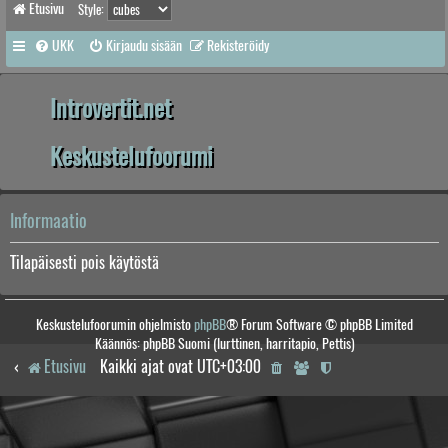
Etusivu
Style:
UKK
Kirjaudu sisään
Rekisteröidy
Introvertit.net
Keskustelufoorumi
Informaatio
Tilapäisesti pois käytöstä
Keskustelufoorumin ohjelmisto
phpBB
® Forum Software © phpBB Limited
Käännös: phpBB Suomi (lurttinen, harritapio, Pettis)
Etusivu
Kaikki ajat ovat
UTC+03:00