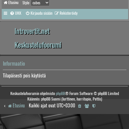
Etusivu
Style:
UKK
Kirjaudu sisään
Rekisteröidy
Introvertit.net
Keskustelufoorumi
Informaatio
Tilapäisesti pois käytöstä
Keskustelufoorumin ohjelmisto
phpBB
® Forum Software © phpBB Limited
Käännös: phpBB Suomi (lurttinen, harritapio, Pettis)
Etusivu
Kaikki ajat ovat
UTC+03:00