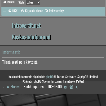
Etusivu
Style:
UKK
Kirjaudu sisään
Rekisteröidy
Introvertit.net
Keskustelufoorumi
Informaatio
Tilapäisesti pois käytöstä
Keskustelufoorumin ohjelmisto
phpBB
® Forum Software © phpBB Limited
Käännös: phpBB Suomi (lurttinen, harritapio, Pettis)
Etusivu
Kaikki ajat ovat
UTC+03:00