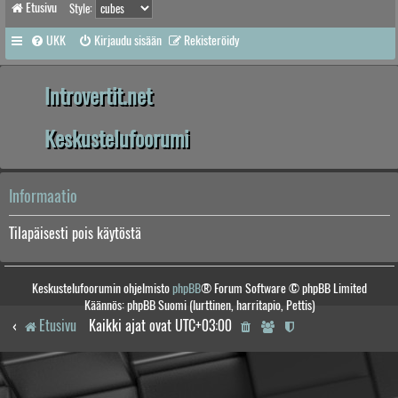
Etusivu
Style:
UKK
Kirjaudu sisään
Rekisteröidy
Introvertit.net
Keskustelufoorumi
Informaatio
Tilapäisesti pois käytöstä
Keskustelufoorumin ohjelmisto
phpBB
® Forum Software © phpBB Limited
Käännös: phpBB Suomi (lurttinen, harritapio, Pettis)
Etusivu
Kaikki ajat ovat
UTC+03:00