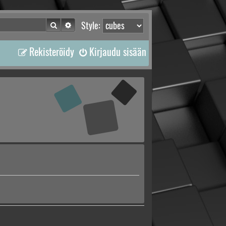
Etsi
Tarkennettu haku
Style:
Rekisteröidy
Kirjaudu sisään