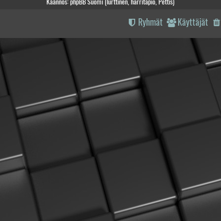
Käännös: phpBB Suomi (lurttinen, harritapio, Pettis)
Ryhmät
Käyttäjät