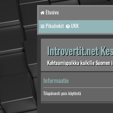
Etusivu
Pikalinkit
UKK
Introvertit.net K
Kohtaamispaikka kaikille Suomen in
Informaatio
Tilapäisesti pois käytöstä