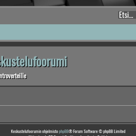
eskustelufoorumi
troverteille
Keskustelufoorumin ohjelmisto
phpBB
® Forum Software © phpBB Limited