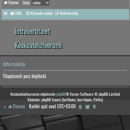
Etusivu
Style:
UKK
Kirjaudu sisään
Rekisteröidy
Introvertit.net
Keskustelufoorumi
Informaatio
Tilapäisesti pois käytöstä
Keskustelufoorumin ohjelmisto
phpBB
® Forum Software © phpBB Limited
Käännös: phpBB Suomi (lurttinen, harritapio, Pettis)
Etusivu
Kaikki ajat ovat
UTC+03:00