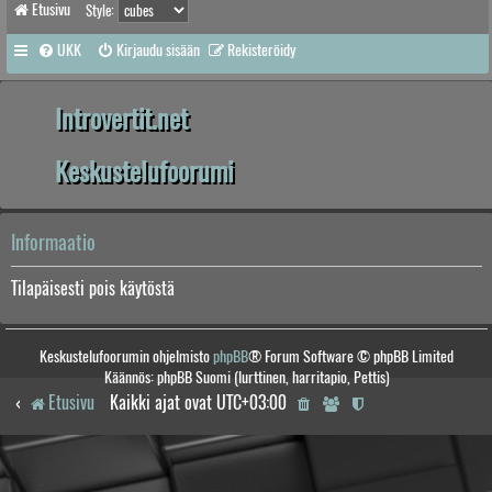
Etusivu
Style:
UKK
Kirjaudu sisään
Rekisteröidy
Introvertit.net
Keskustelufoorumi
Informaatio
Tilapäisesti pois käytöstä
Keskustelufoorumin ohjelmisto
phpBB
® Forum Software © phpBB Limited
Käännös: phpBB Suomi (lurttinen, harritapio, Pettis)
Etusivu
Kaikki ajat ovat
UTC+03:00