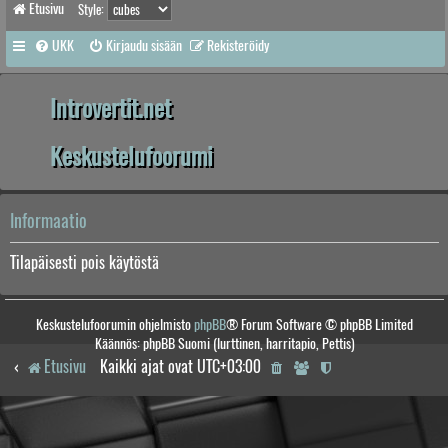
Etusivu
Style:
UKK
Kirjaudu sisään
Rekisteröidy
Introvertit.net
Keskustelufoorumi
Informaatio
Tilapäisesti pois käytöstä
Keskustelufoorumin ohjelmisto
phpBB
® Forum Software © phpBB Limited
Käännös: phpBB Suomi (lurttinen, harritapio, Pettis)
Etusivu
Kaikki ajat ovat
UTC+03:00