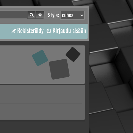
Etsi
Tarkennettu haku
Style:
Rekisteröidy
Kirjaudu sisään