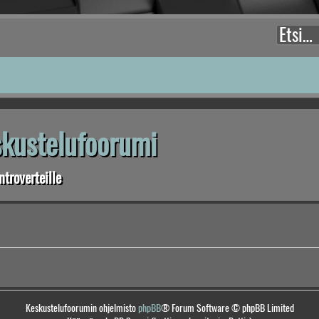
eskustelufoorumi
troverteille
Keskustelufoorumin ohjelmisto
phpBB
® Forum Software © phpBB Limited