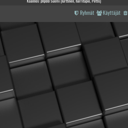
Käännös: phpBB Suomi (lurttinen, harritapio, Pettis)
Ryhmät
Käyttäjät