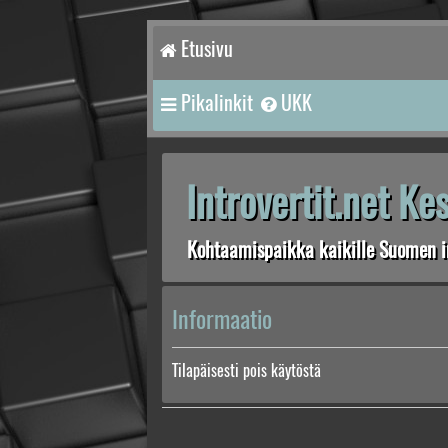
Etusivu
Pikalinkit
UKK
Introvertit.net K
Kohtaamispaikka kaikille Suomen in
Informaatio
Tilapäisesti pois käytöstä