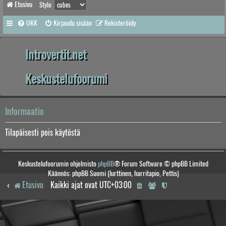
Etusivu
Style:
UKK
Kirjaudu sisään
Rekisteröidy
Introvertit.net
Keskustelufoorumi
Informaatio
Tilapäisesti pois käytöstä
Keskustelufoorumin ohjelmisto
phpBB
® Forum Software © phpBB Limited
Käännös: phpBB Suomi (lurttinen, harritapio, Pettis)
Etusivu
Kaikki ajat ovat
UTC+03:00