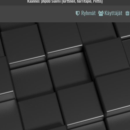
Käännös: phpBB Suomi (lurttinen, harritapio, Pettis)
Ryhmät
Käyttäjät