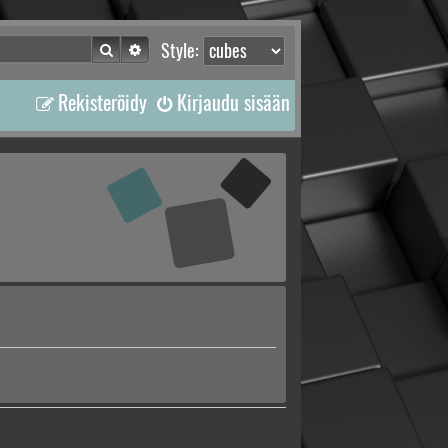
Etsi
Tarkennettu haku
Style:
Rekisteröidy
Kirjaudu sisään