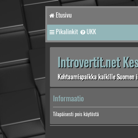
Etusivu
Pikalinkit
UKK
Introvertit.net K
Kohtaamispaikka kaikille Suomen in
Informaatio
Tilapäisesti pois käytöstä