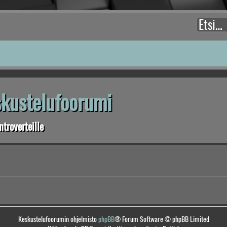
eskustelufoorumi
troverteille
Keskustelufoorumin ohjelmisto
phpBB
® Forum Software © phpBB Limited