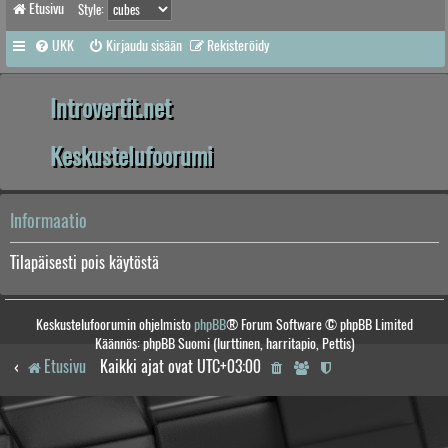
Etusivu
Style:
UKK
Kirjaudu sisään
Rekisteröidy
Introvertit.net
Keskustelufoorumi
Informaatio
Tilapäisesti pois käytöstä
Keskustelufoorumin ohjelmisto
phpBB
® Forum Software © phpBB Limited
Käännös: phpBB Suomi (lurttinen, harritapio, Pettis)
Etusivu
Kaikki ajat ovat
UTC+03:00