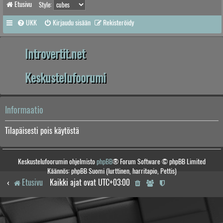
Etusivu
Style:
UKK
Kirjaudu sisään
Rekisteröidy
Introvertit.net
Keskustelufoorumi
Informaatio
Tilapäisesti pois käytöstä
Keskustelufoorumin ohjelmisto
phpBB
® Forum Software © phpBB Limited
Käännös: phpBB Suomi (lurttinen, harritapio, Pettis)
Etusivu
Kaikki ajat ovat
UTC+03:00