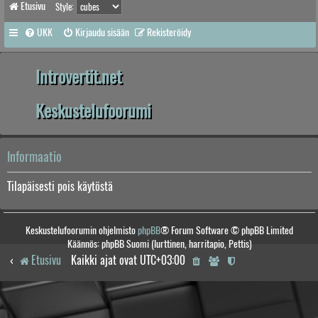
Etusivu
Style:
UKK
Kirjaudu sisään
Rekisteröidy
Introvertit.net
Keskustelufoorumi
Informaatio
Tilapäisesti pois käytöstä
Keskustelufoorumin ohjelmisto
phpBB
® Forum Software © phpBB Limited
Käännös: phpBB Suomi (lurttinen, harritapio, Pettis)
Etusivu
Kaikki ajat ovat
UTC+03:00