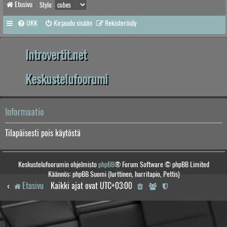
Etusivu
Style:
UKK
Kirjaudu sisään
Rekisteröidy
Introvertit.net
Keskustelufoorumi
Informaatio
Tilapäisesti pois käytöstä
Keskustelufoorumin ohjelmisto
phpBB
® Forum Software © phpBB Limited
Käännös: phpBB Suomi (lurttinen, harritapio, Pettis)
Etusivu
Kaikki ajat ovat
UTC+03:00