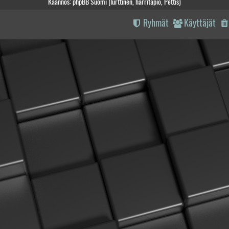
Käännös: phpBB Suomi (lurttinen, harritapio, Pettis)
Ryhmät
Käyttäjät