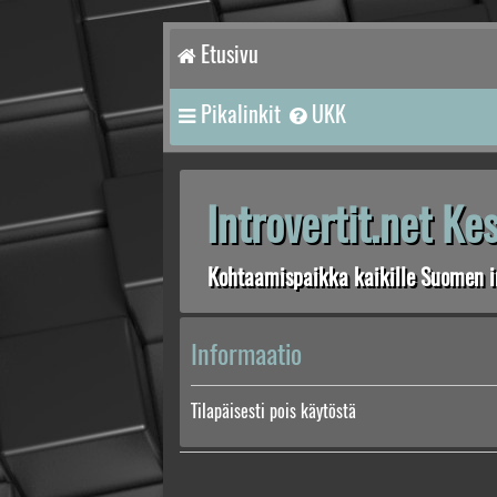
Etusivu
Pikalinkit
UKK
Introvertit.net K
Kohtaamispaikka kaikille Suomen in
Informaatio
Tilapäisesti pois käytöstä