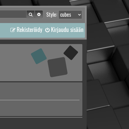
Etsi
Tarkennettu haku
Style:
Rekisteröidy
Kirjaudu sisään