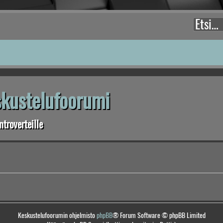
eskustelufoorumi
troverteille
Keskustelufoorumin ohjelmisto
phpBB
® Forum Software © phpBB Limited